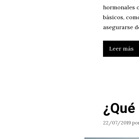
hormonales o
básicos, como
asegurarse d
Leer más
¿Qué 
22/07/2019
po