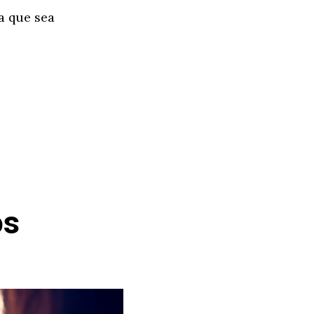
a que sea
os