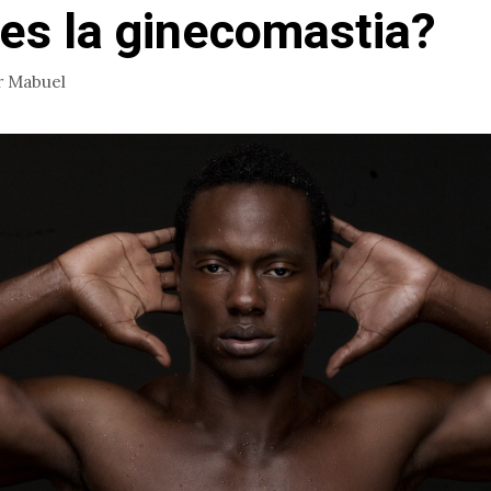
es la ginecomastia?
r
Mabuel