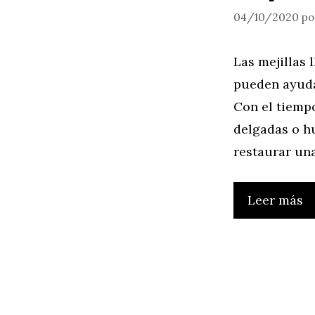
04/10/2020
p
Las mejillas 
pueden ayuda
Con el tiemp
delgadas o h
restaurar una
Leer más