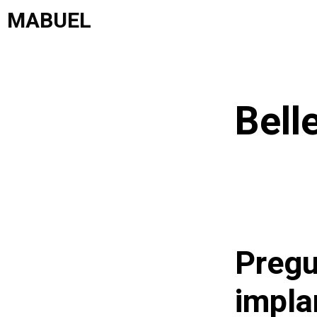
Saltar
MABUEL
al
contenido
Bell
Pregu
impla