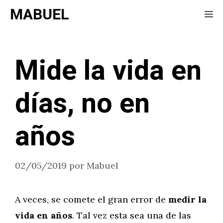
Saltar
MABUEL
Me
al
contenido
Mide la vida en
días, no en
años
02/05/2019
por
Mabuel
A veces, se comete el gran error de
medir la
vida en años
. Tal vez esta sea una de las