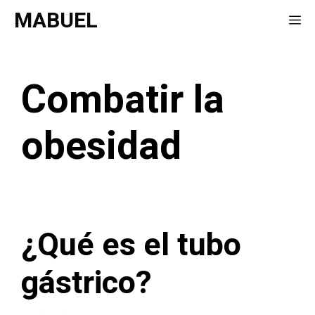
Saltar
MABUEL
Me
al
contenido
Combatir la
obesidad
¿Qué es el tubo
gástrico?