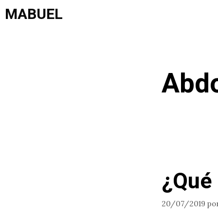
Saltar
MABUEL
al
contenido
Abdo
¿Qué 
20/07/2019
po