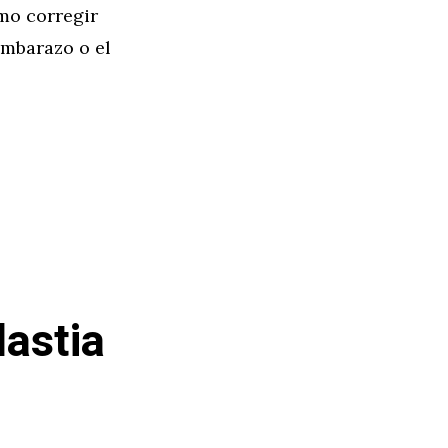
omo corregir
embarazo o el
astia